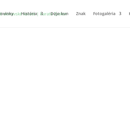
ovinky
História
Dojo kun
Znak
Fotogaléria