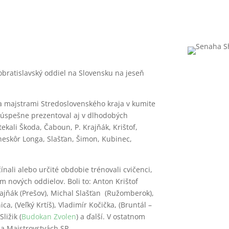
obratislavský oddiel na Slovensku na jeseň
a majstrami Stredoslovenského kraja v kumite
sa úspešne prezentoval aj v dlhodobých
ekali Škoda, Čaboun, P. Krajňák, Krištof,
neskôr Longa, Slašťan, Šimon, Kubinec,
ínali alebo určité obdobie trénovali cvičenci,
ním nových oddielov. Boli to: Anton Krištof
rajňák (Prešov), Michal Slašťan (Ružomberok),
a, (Veľký Krtíš), Vladimír Kočička, (Bruntál –
Sližik (
Budokan Zvolen
) a ďalší. V ostatnom
 na Majstrovstvách SR.