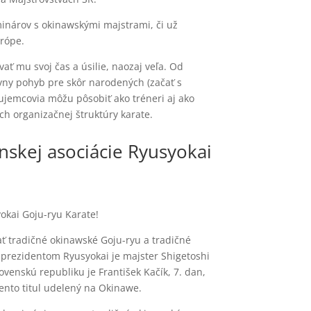
inárov s okinawskými majstrami, či už
urópe.
ať mu svoj čas a úsilie, naozaj veľa. Od
ívny pohyb pre skôr narodených (začať s
ujemcovia môžu pôsobiť ako tréneri aj ako
ch organizačnej štruktúry karate.
enskej asociácie Ryusyokai
yokai Goju-ryu Karate!
vať tradičné okinawské Goju-ryu a tradičné
a prezidentom Ryusyokai je majster Shigetoshi
venskú republiku je František Kačík, 7. dan,
ento titul udelený na Okinawe.