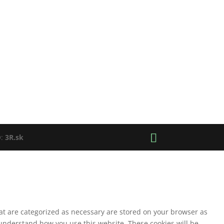
O:
3R.sk
hat are categorized as necessary are stored on your browser as
d understand how you use this website. These cookies will be