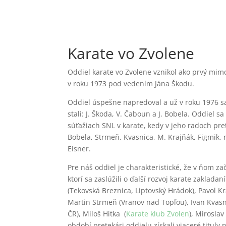
Karate vo Zvolene
Oddiel karate vo Zvolene vznikol ako prvý mim
v roku 1973 pod vedením Jána Škodu.
Oddiel úspešne napredoval a už v roku 1976 s
stali: J. Škoda, V. Čaboun a J. Bobela. Oddiel 
súťažiach SNL v karate, kedy v jeho radoch pret
Bobela, Strmeň, Kvasnica, M. Krajňák, Figmik, 
Eisner.
Pre náš oddiel je charakteristické, že v ňom zač
ktorí sa zaslúžili o ďalší rozvoj karate zaklada
(Tekovská Breznica, Liptovský Hrádok), Pavol K
Martin Strmeň (Vranov nad Topľou), Ivan Kvasnic
ČR), Miloš Hitka (
Karate klub Zvolen
), Miroslav 
období pretekári oddielu získali viaceré tituly