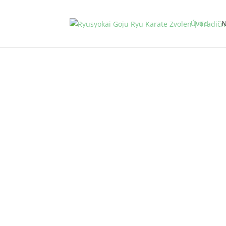
Úvod
N