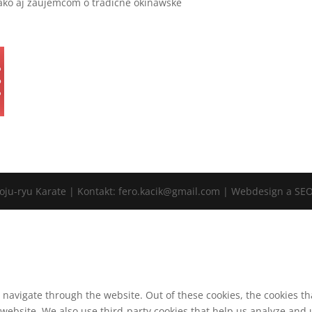
ako aj záujemcom o tradičné okinawské
Goju-ryu Karate | Kontakt: fero.kacik@gmail.com | Webdesign a SE
 navigate through the website. Out of these cookies, the cookies t
he website. We also use third-party cookies that help us analyze an