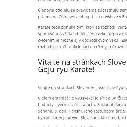
Členovia oddielu sa pravidelne zúčastňujú sem
priamo na Okinawe alebo pri ich návšteve v E
Karate teda ponúka tým, ktorí sa rozhodli venov
športového vyžitia od detského veku až po akt
cvičením je možné aj v dôchodkovom veku). Zá
rozhodcovia, či funkcionári na rôznych úrovnia
Vitajte na stránkach Slov
Goju-ryu Karate!
Vitajte na stránkach Slovenskej asociácie Ryus
Cieľom organizácie Ryusyokai je šíriť a udržia
hodnoty – vernosť, česť a úctu. Zakladateľom 
Senaha, 9. dan, Hanshi. Jeho zástupcom pre Slo
Kyoshi, ktorý je prvým Slovákom, ktorému bol t